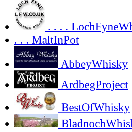
. . . . LochFyneW
. . . MaltInPot
AbbeyWhisky
ArdbegProject
BestOfWhisky
BladnochWhis