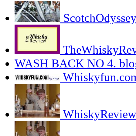
ScotchOdysse
TheWhiskyRev
WASH BACK NO 4. blo
Whiskyfun.com
WhiskyReview