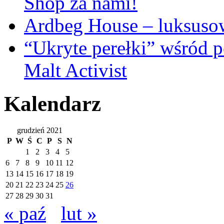
Shop za nami!
Ardbeg House – luksusow
“Ukryte perełki” wśród
Malt Activist
Kalendarz
grudzień 2021
P
W
Ś
C
P
S
N
1
2
3
4
5
6
7
8
9
10
11
12
13
14
15
16
17
18
19
20
21
22
23
24
25
26
27
28
29
30
31
« paź
lut »