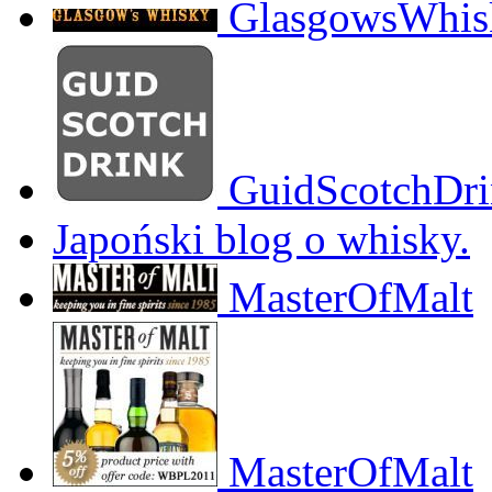
GlasgowsWhis
GuidScotchDri
Japoński blog o whisky.
MasterOfMalt
MasterOfMalt